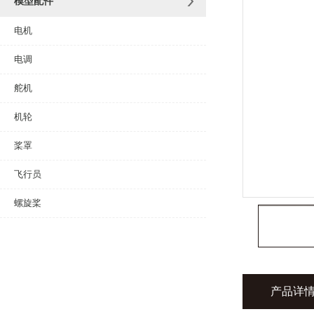
模型配件
电机
电调
舵机
机轮
桨罩
飞行员
螺旋桨
产品详