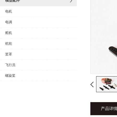
模型配件
电机
电调
舵机
机轮
桨罩
飞行员
螺旋桨
产品详